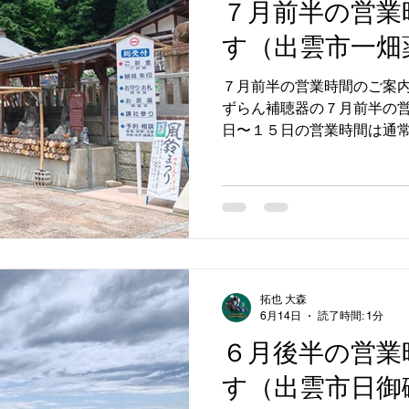
７月前半の営業
す（出雲市一畑
７月前半の営業時間のご案内
ずらん補聴器の７月前半の営
日〜１５日の営業時間は通常
業日：月曜日〜土曜日 営業時間
日：５日、１２日（日曜日）
いただけるとスムーズにご相
聴器 0859−57−4208 #
すずらん補聴器 #補聴器
拓也 大森
6月14日
読了時間: 1分
６月後半の営業
す（出雲市日御