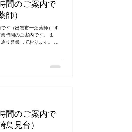
時間のご案内で
薬師）
です（出雲市一畑薬師） す
業時間のご案内です。 １
通り営業しております。 営
：9：00〜18：00 店休
 予約制の為、事前にお電話
談いただけます すずらん補
出雲市 #一畑薬師 #営業時間 #
時間のご案内で
碕鳥見台）