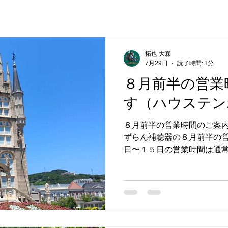
拓也 大森
7月29日
読了時間: 1分
８月前半の営業
す（ハウステン
８月前半の営業時間のご案内
ずらん補聴器の８月前半の営
日〜１５日の営業時間は通常
業日：月曜日〜土曜日 営業時間
日：２日、９日（日曜日）、
為、事前にお電話いただけ
けます すずらん補聴器 0859
ステンボス #営業時間 #す