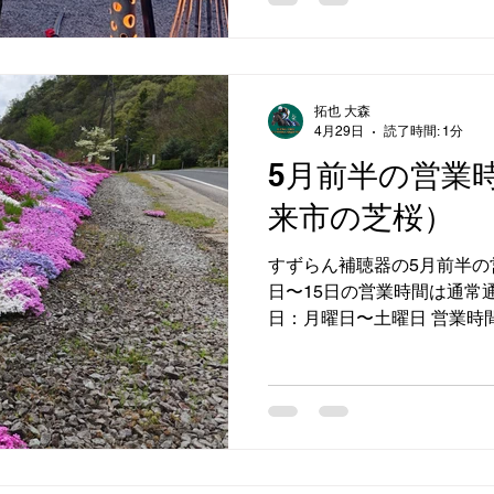
ずらん補聴器 0859−57−4
ジャ #営業時間 #すずらん補
拓也 大森
4月29日
読了時間: 1分
5月前半の営業
来市の芝桜）
すずらん補聴器の5月前半の
日〜15日の営業時間は通常
日：月曜日〜土曜日 営業時間：
3日、10日（日曜日）、4日
の日)、6日（憲法記念日）
ただけるとスムーズにご相談
器 0859−57−4208 #安
ん補聴器 #補聴器