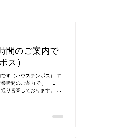
時間のご案内で
ボス）
です（ハウステンボス） す
業時間のご案内です。 １
通り営業しております。 営
：9：00〜18：00 店休
１１日（山の日） 予約制の
るとスムーズにご相談いただ
−57−4208 #長崎市 #ハウ
ずらん補聴器 #補聴器