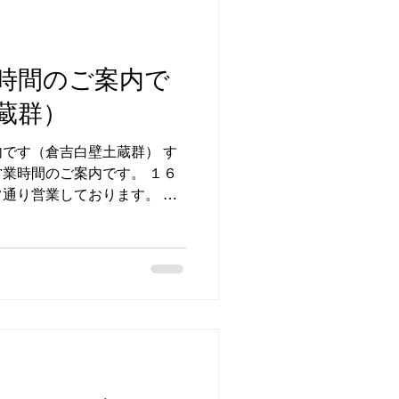
時間のご案内で
蔵群）
です（倉吉白壁土蔵群） す
業時間のご案内です。 １６
通り営業しております。 営
：9：00〜18：00 店休
）、２０日（海の日） 予約
だけるとスムーズにご相談い
59−57−4208 #倉吉市 #
ずらん補聴器 #補聴器