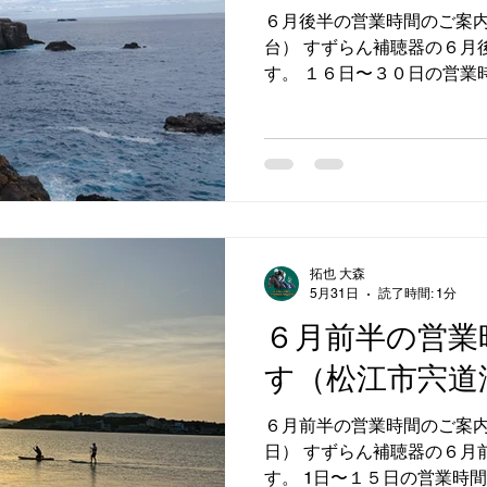
６月後半の営業時間のご案
台） すずらん補聴器の６月
す。 １６日〜３０日の営業
ます。 営業日：月曜日〜土曜
00 店休日：２１日、２８日
にお電話いただけるとスムー
ずらん補聴器 0859−57−4
時間 #すずらん補聴器 #補聴
拓也 大森
5月31日
読了時間: 1分
６月前半の営業
す（松江市宍道
６月前半の営業時間のご案
日） すずらん補聴器の６月
す。 1日〜１５日の営業時