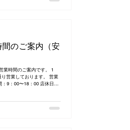
208 #松江市 #ナンジャモン
聴器 #補聴器
時間のご案内（安
営業時間のご案内です。 1
通り営業しております。 営業
9：00〜18：00 店休日：
（みどりの日）、5日(こども
 予約制の為、事前にお電話い
いただけます すずらん補聴
来市 #芝桜 #営業時間 #すずら