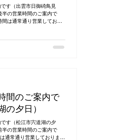
内です（出雲市日御碕鳥見
後半の営業時間のご案内で
時間は通常通り営業しており
日 営業時間：9：00〜18：
（日曜日） 予約制の為、事前
ズにご相談いただけます す
208 #出雲市 #日御碕 #営業
器
時間のご案内で
湖の夕日）
内です（松江市宍道湖の夕
前半の営業時間のご案内で
間は通常通り営業しておりま