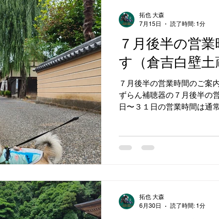
拓也 大森
7月15日
読了時間: 1分
７月後半の営業
す（倉吉白壁土
７月後半の営業時間のご案内
ずらん補聴器の７月後半の営
日〜３１日の営業時間は通常
業日：月曜日〜土曜日 営業時間
日：１９日、２６日（日曜日
制の為、事前にお電話いた
ただけます すずらん補聴器 08
白壁土蔵群 #営業時間 #す
拓也 大森
6月30日
読了時間: 1分