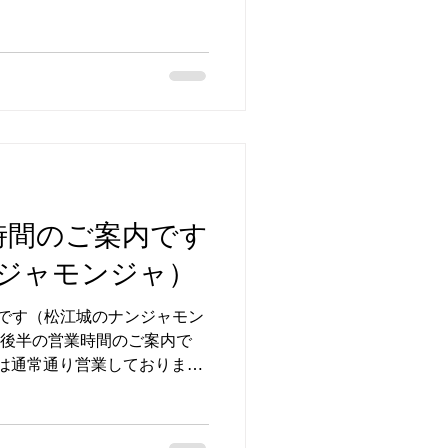
営業時間：9：00〜18：00
日） 予約制の為、事前にお
ご相談いただけます すずら
8 #松江市 #宍道湖 #営業時間
時間のご案内です
ジャモンジャ）
です（松江城のナンジャモン
月後半の営業時間のご案内で
間は通常通り営業しておりま
営業時間：9：00〜18：00
日（日曜日） 予約制の為、事前
ズにご相談いただけます す