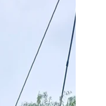
話いただけるとスムーズにご相談いただけます す
ずらん補聴器 0859−57−4208 #長崎市 #ハウス
テンボス #営業時間 #すずらん補聴器 #補聴器