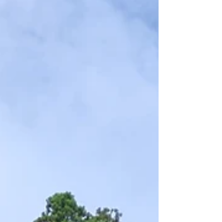
間：9：00〜18：00 店休日：１９日、２６日（日
曜日）、２０日（海の日） 予約制の為、事前にお
電話いただけるとスムーズにご相談いただけます
すずらん補聴器 0859−57−4208 #倉吉市 #白壁
土蔵群 #営業時間 #すずらん補聴器 #補聴器