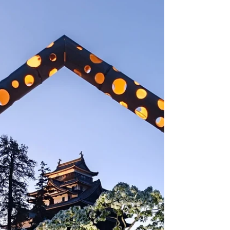
ーズにご相談いただけます すずらん補聴器
0859−57−4208 #松江市 #宍道湖 #営業時間 #す
ずらん補聴器 #補聴器