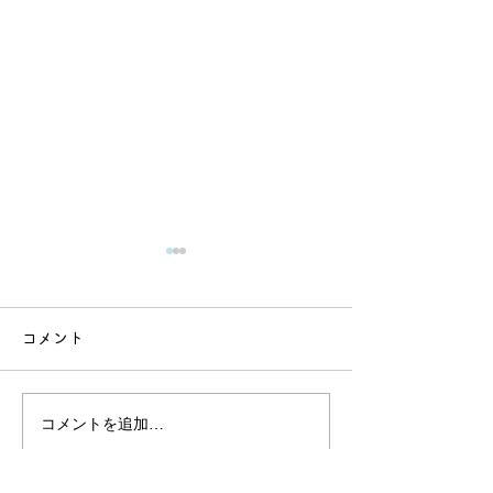
コメント
コメントを追加…
８月前半の営業時間のご
【最新研究】単
案内です（ハウステンボ
の遠さ」じゃな