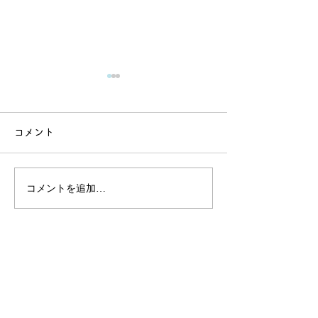
コメント
コメントを追加…
８月前半の営業時間のご
【最新研究】単
案内です（ハウステンボ
の遠さ」じゃな
ス）
と「フレイル」
係
​すずらん補聴器
営業時間