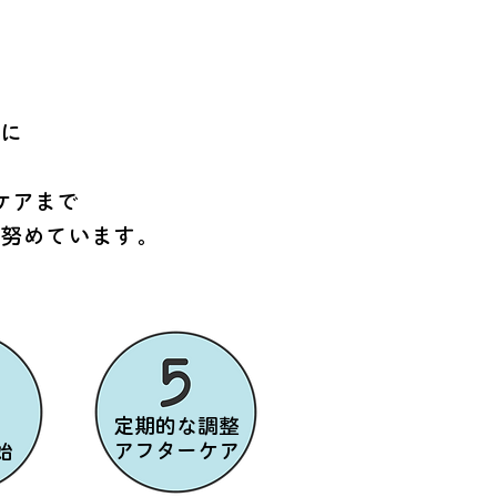
」に
ケアまで
う努めています。
定期的な調整
アフターケア
始