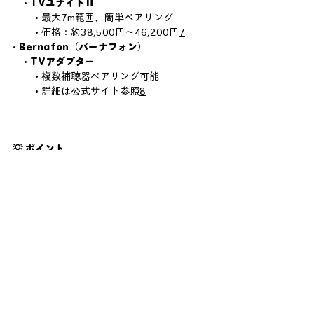
    • 
TVユナイトⅡ
        • 最大7m範囲、簡単ペアリング
        • 価格：約38,500円～46,200円
7
• 
Bernafon（バーナフォン）
    • 
TVアダプター
        • 複数補聴器ペアリング可能
        • 詳細は公式サイト参照
8
---
💡 ポイント
• 補聴器対応アダプターは、テレビ音声を直
接補聴器に送るため、
音声明瞭化に最も効果
的
。
• メーカーごとに互換性が異なるので、
補聴
器の型番確認が必須
。
• 価格帯は 
約2万円～4万円
。
以上、さまざまな対処方法がありますが、ど
れがベストかを探すことはなかなか大変で
す。試聴等ご希望があればお気軽にご相談く