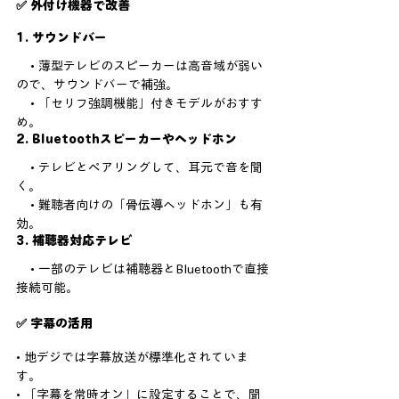
✅ 外付け機器で改善
1. サウンドバー
    • 薄型テレビのスピーカーは高音域が弱い
ので、サウンドバーで補強。
    • 「セリフ強調機能」付きモデルがおすす
め。
2. Bluetoothスピーカーやヘッドホン
    • テレビとペアリングして、耳元で音を聞
く。
    • 難聴者向けの「骨伝導ヘッドホン」も有
効。
3. 補聴器対応テレビ
    • 一部のテレビは補聴器とBluetoothで直接
接続可能。
✅ 字幕の活用
• 地デジでは字幕放送が標準化されていま
す。
• 「字幕を常時オン」に設定することで、聞