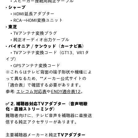
    • スピーカー接続用純正ケーブル
• 
シャープ
    • HDMI延長アダプター
    • RCA→HDMI変換ユニット
• 
東芝
    • TVアンテナ変換プラグ
    • 純正オーディオ出力ケーブル
• 
パイオニア / ケンウッド（カーナビ系）
    • TVアンテナ変換コード（GT13、VR1タ
イプ）
    • GPSアンテナ変換コード
※これらはテレビ背面の端子形状や機種によ
って異なるため、**メーカー公式サイトの
「適合表」で確認する必要があります。
参考: 
エレコム対応表
や
ENDY適合表1
2
。
✅ 2. 補聴器対応TVアダプター（音声明瞭
化・直接ストリーミング
）
難聴者向けに、テレビ音声を補聴器に直接送
信する純正アクセサリーがあります。
主要補聴器メーカーと純正
TVアダプター