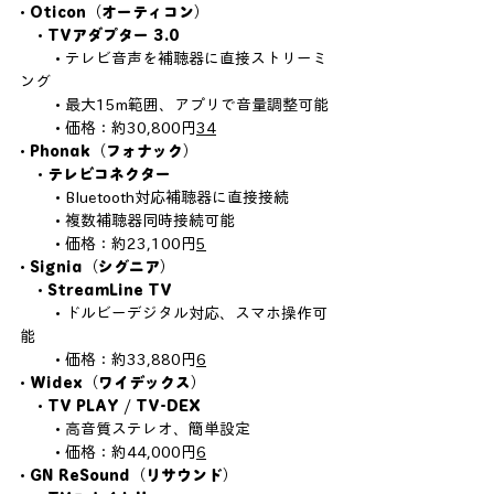
• 
Oticon（オーティコン）
    • 
TVアダプター 3.0
        • テレビ音声を補聴器に直接ストリーミ
ング
        • 最大15m範囲、アプリで音量調整可能
        • 価格：約30,800円
3
4
• 
Phonak（フォナック）
    • 
テレビコネクター
        • Bluetooth対応補聴器に直接接続
        • 複数補聴器同時接続可能
        • 価格：約23,100円
5
• 
Signia（シグニア）
    • 
StreamLine TV
        • ドルビーデジタル対応、スマホ操作可
能
        • 価格：約33,880円
6
• 
Widex（ワイデックス）
    • 
TV PLAY / TV-DEX
        • 高音質ステレオ、簡単設定
        • 価格：約44,000円
6
• 
GN ReSound（リサウンド）