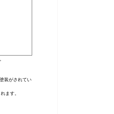
。 
塗装がされてい
られます。